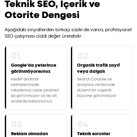
Teknik SEO, İçerik ve
Otorite Dengesi
Aşağıdaki sinyallerden birkaçı sizde de varsa, profesyonel
SEO çalışması ciddi değer üretebilir.
01
02
Google'da yeterince
Organik trafik zayıf
görünmüyorsunuz
veya dalgalı
Hedef anahtar
Search Console ve
kelimelerinizde
Analytics verilerinde
rakipleriniz üstte çıkarken
düzenli bir organik
siz görünmüyor ya da alt
büyüme görünmüyor.
sıralarda kalıyorsunuz.
03
04
Reklam olmadan
Teknik sorunlar