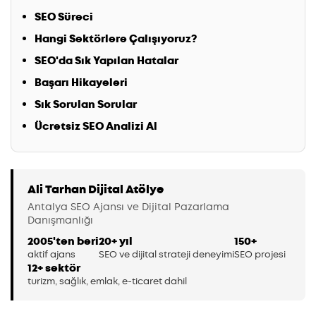
SEO Süreci
Hangi Sektörlere Çalışıyoruz?
SEO'da Sık Yapılan Hatalar
Başarı Hikayeleri
Sık Sorulan Sorular
Ücretsiz SEO Analizi Al
Ali Tarhan Dijital Atölye
Antalya SEO Ajansı ve Dijital Pazarlama
Danışmanlığı
2005'ten beri
20+ yıl
150+
aktif ajans
SEO ve dijital strateji deneyimi
SEO projesi
12+ sektör
turizm, sağlık, emlak, e-ticaret dahil