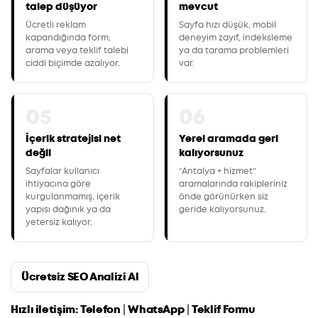
talep düşüyor
mevcut
Ücretli reklam
Sayfa hızı düşük, mobil
kapandığında form,
deneyim zayıf, indeksleme
arama veya teklif talebi
ya da tarama problemleri
ciddi biçimde azalıyor.
var.
05
06
İçerik stratejisi net
Yerel aramada geri
değil
kalıyorsunuz
Sayfalar kullanıcı
“Antalya + hizmet”
ihtiyacına göre
aramalarında rakipleriniz
kurgulanmamış, içerik
önde görünürken siz
yapısı dağınık ya da
geride kalıyorsunuz.
yetersiz kalıyor.
Ücretsiz SEO Analizi Al
Hızlı iletişim:
Telefon
|
WhatsApp
|
Teklif Formu