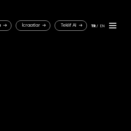
a
İcraatlar
Teklif Al
TR
EN