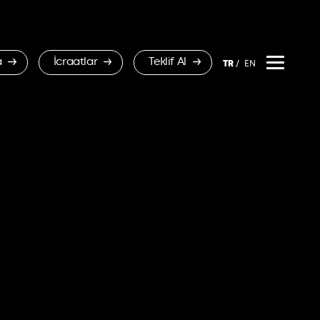
a
İcraatlar
Teklif Al
TR
EN