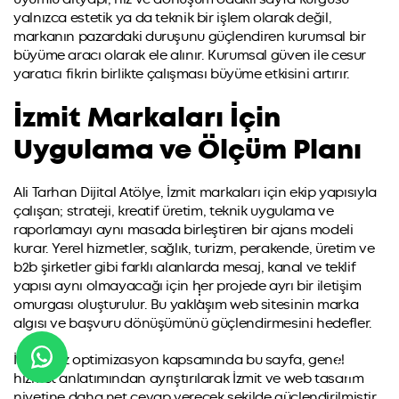
yalnızca estetik ya da teknik bir işlem olarak değil,
markanın pazardaki duruşunu güçlendiren kurumsal bir
büyüme aracı olarak ele alınır. Kurumsal güven ile cesur
yaratıcı fikrin birlikte çalışması büyüme etkisini artırır.
İzmit Markaları İçin
Uygulama ve Ölçüm Planı
Ali Tarhan Dijital Atölye, İzmit markaları için ekip yapısıyla
çalışan; strateji, kreatif üretim, teknik uygulama ve
raporlamayı aynı masada birleştiren bir ajans modeli
kurar. Yerel hizmetler, sağlık, turizm, perakende, üretim ve
b2b şirketler gibi farklı alanlarda mesaj, kanal ve teklif
yapısı aynı olmayacağı için her projede ayrı bir iletişim
omurgası oluşturulur. Bu yaklaşım web sitesinin marka
algısı ve başvuru dönüşümünü güçlendirmesini hedefler.
İkinci faz optimizasyon kapsamında bu sayfa, genel
hizmet anlatımından ayrıştırılarak İzmit ve web tasarım
niyetine daha net cevap verecek şekilde güçlendirilmiştir.