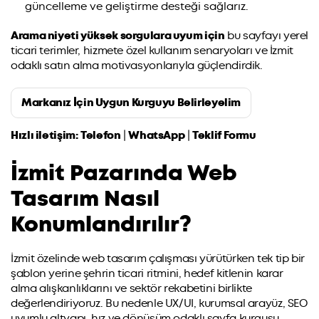
güncelleme ve geliştirme desteği sağlarız.
Arama niyeti yüksek sorgulara uyum için
bu sayfayı yerel
ticari terimler, hizmete özel kullanım senaryoları ve İzmit
odaklı satın alma motivasyonlarıyla güçlendirdik.
Markanız İçin Uygun Kurguyu Belirleyelim
Hızlı iletişim:
Telefon
|
WhatsApp
|
Teklif Formu
İzmit Pazarında Web
Tasarım Nasıl
Konumlandırılır?
İzmit özelinde web tasarım çalışması yürütürken tek tip bir
şablon yerine şehrin ticari ritmini, hedef kitlenin karar
alma alışkanlıklarını ve sektör rekabetini birlikte
değerlendiriyoruz. Bu nedenle UX/UI, kurumsal arayüz, SEO
uyumlu altyapı, hız ve dönüşüm odaklı sayfa kurgusu