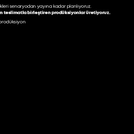
rikleri senaryodan yayına kadar planlıyoruz.
m teslimatla birleştiren prodüksiyonlar üretiyoruz.
o prodüksiyon