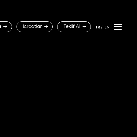
a
İcraatlar
Teklif Al
TR
EN