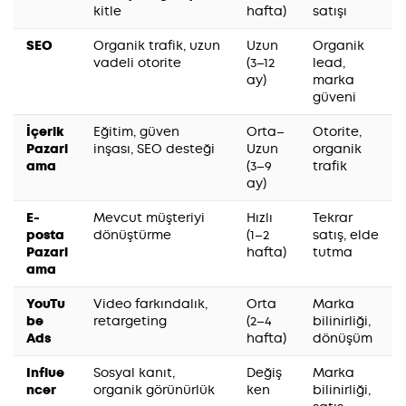
kitle
hafta)
satışı
SEO
Organik trafik, uzun
Uzun
Organik
vadeli otorite
(3–12
lead,
ay)
marka
güveni
İçerik
Eğitim, güven
Orta–
Otorite,
Pazarl
inşası, SEO desteği
Uzun
organik
ama
(3–9
trafik
ay)
E-
Mevcut müşteriyi
Hızlı
Tekrar
posta
dönüştürme
(1–2
satış, elde
Pazarl
hafta)
tutma
ama
YouTu
Video farkındalık,
Orta
Marka
be
retargeting
(2–4
bilinirliği,
Ads
hafta)
dönüşüm
Influe
Sosyal kanıt,
Değiş
Marka
ncer
organik görünürlük
ken
bilinirliği,