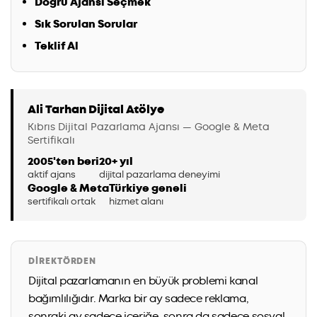
Doğru Ajansı Seçmek
Sık Sorulan Sorular
Teklif Al
Ali Tarhan Dijital Atölye
Kıbrıs Dijital Pazarlama Ajansı — Google & Meta
Sertifikalı
2005'ten beri
20+ yıl
aktif ajans
dijital pazarlama deneyimi
Google & Meta
Türkiye geneli
sertifikalı ortak
hizmet alanı
DIREKTÖRDEN
Dijital pazarlamanın en büyük problemi kanal
bağımlılığıdır. Marka bir ay sadece reklama,
sonraki ay sadece içeriğe, sonra da sadece sosyal