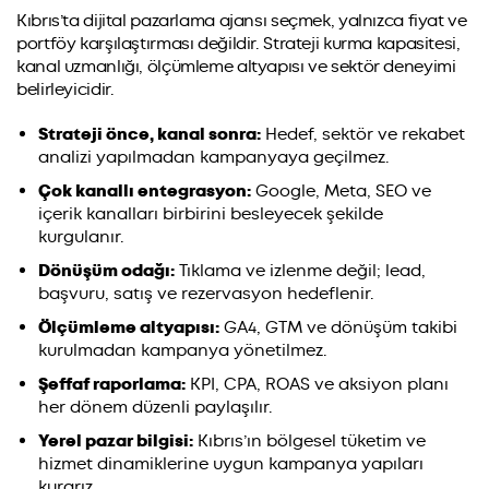
Kıbrıs’ta dijital pazarlama ajansı seçmek, yalnızca fiyat ve
portföy karşılaştırması değildir. Strateji kurma kapasitesi,
kanal uzmanlığı, ölçümleme altyapısı ve sektör deneyimi
belirleyicidir.
Strateji önce, kanal sonra:
Hedef, sektör ve rekabet
analizi yapılmadan kampanyaya geçilmez.
Çok kanallı entegrasyon:
Google, Meta, SEO ve
içerik kanalları birbirini besleyecek şekilde
kurgulanır.
Dönüşüm odağı:
Tıklama ve izlenme değil; lead,
başvuru, satış ve rezervasyon hedeflenir.
Ölçümleme altyapısı:
GA4, GTM ve dönüşüm takibi
kurulmadan kampanya yönetilmez.
Şeffaf raporlama:
KPI, CPA, ROAS ve aksiyon planı
her dönem düzenli paylaşılır.
Yerel pazar bilgisi:
Kıbrıs’ın bölgesel tüketim ve
hizmet dinamiklerine uygun kampanya yapıları
kurarız.