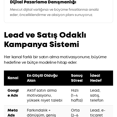
Dijital Pazarlama Danışmanlığı
Mevcut dijital varlığınızı ve büyüme fırsatlarınızı analiz
eder; önceliklendirme ve aksiyon planı sunuyoruz.
Lead ve Satış Odaklı
Kampanya Sistemi
Her kanal farklı bir satın alma motivasyonune, büyüme
hedefine ve bütçe modeline hitap eder.
En Güçlü Olduğu
Sonuç
İdeal
Kanal
Alan
Süresi
Hedef
Googl
Aktif satın alma
Hızlı
Lead,
e Ads
motivasyonu,
(1–4
satış,
yüksek niyet talebi
hafta)
telefon
Meta
Farkındalık +
Orta
Lead, e-
Ads
dönüşüm, geniş
(2–6
ticaret