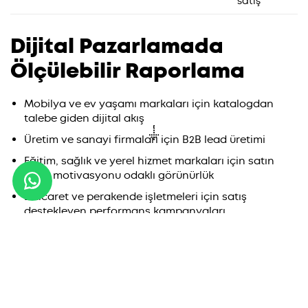
satış
Dijital Pazarlamada
Ölçülebilir Raporlama
Mobilya ve ev yaşamı markaları için katalogdan
talebe giden dijital akış
Üretim ve sanayi firmaları için B2B lead üretimi
Eğitim, sağlık ve yerel hizmet markaları için satın
alma motivasyonu odaklı görünürlük
E-ticaret ve perakende işletmeleri için satış
destekleyen performans kampanyaları
Dijital Pazarlama Süreci
Nasıl İşler?
Şeffaf ve öngörülebilir bir süreç, kampanyanın doğru