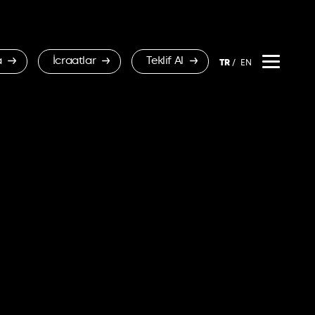
a
İcraatlar
Teklif Al
TR
EN