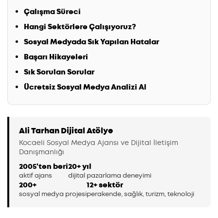
Çalışma Süreci
Hangi Sektörlere Çalışıyoruz?
Sosyal Medyada Sık Yapılan Hatalar
Başarı Hikayeleri
Sık Sorulan Sorular
Ücretsiz Sosyal Medya Analizi Al
Ali Tarhan Dijital Atölye
Kocaeli Sosyal Medya Ajansı ve Dijital İletişim
Danışmanlığı
2005'ten beri
20+ yıl
aktif ajans
dijital pazarlama deneyimi
200+
12+ sektör
sosyal medya projesi
perakende, sağlık, turizm, teknoloji