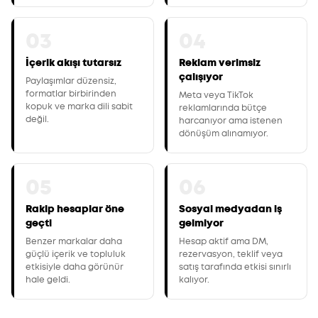
03
04
İçerik akışı tutarsız
Reklam verimsiz
çalışıyor
Paylaşımlar düzensiz,
formatlar birbirinden
Meta veya TikTok
kopuk ve marka dili sabit
reklamlarında bütçe
değil.
harcanıyor ama istenen
dönüşüm alınamıyor.
05
06
Rakip hesaplar öne
Sosyal medyadan iş
geçti
gelmiyor
Benzer markalar daha
Hesap aktif ama DM,
güçlü içerik ve topluluk
rezervasyon, teklif veya
etkisiyle daha görünür
satış tarafında etkisi sınırlı
hale geldi.
kalıyor.