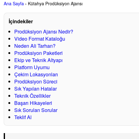
Ana Sayfa
›
Kütahya Prodüksiyon Ajansı
Tanıtım filmi, reklam filmi, kurumsal video ve kısa format içerik
Kütahya’da güçlü mesajı, doğru görsel dil ve çoklu platform 
İçindekiler
Ali Tarhan Dijital Atölye — Kütahya için strateji odaklı video pr
Prodüksiyon Ajansı Nedir?
Video Format Kataloğu
Neden Ali Tarhan?
Prodüksiyon Paketleri
Ekip ve Teknik Altyapı
Platform Uyumu
Çekim Lokasyonları
Prodüksiyon Süreci
Sık Yapılan Hatalar
Teknik Özellikler
Başarı Hikayeleri
Sık Sorulan Sorular
Teklif Al