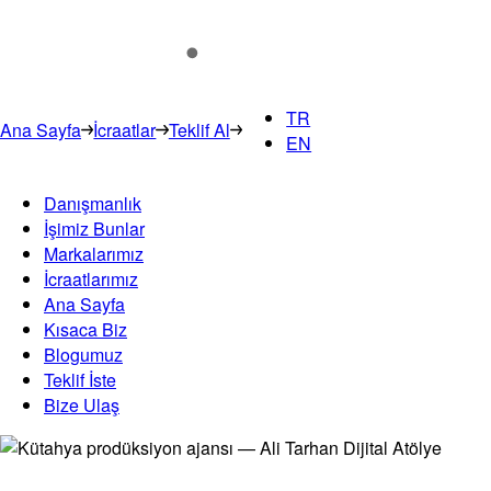
TR
Ana Sayfa
İcraatlar
Teklif Al
EN
Danışmanlık
İşimiz Bunlar
Markalarımız
İcraatlarımız
Ana Sayfa
Kısaca Biz
Blogumuz
Teklif İste
Bize Ulaş