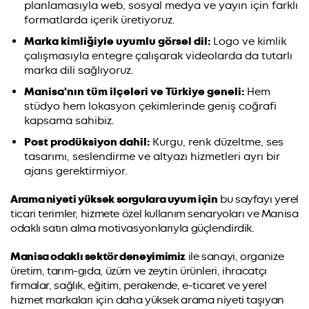
planlamasıyla web, sosyal medya ve yayın için farklı
formatlarda içerik üretiyoruz.
Marka kimliğiyle uyumlu görsel dil:
Logo ve kimlik
çalışmasıyla entegre çalışarak videolarda da tutarlı
marka dili sağlıyoruz.
Manisa'nın tüm ilçeleri ve Türkiye geneli:
Hem
stüdyo hem lokasyon çekimlerinde geniş coğrafi
kapsama sahibiz.
Post prodüksiyon dahil:
Kurgu, renk düzeltme, ses
tasarımı, seslendirme ve altyazı hizmetleri ayrı bir
ajans gerektirmiyor.
Arama niyeti yüksek sorgulara uyum için
bu sayfayı yerel
ticari terimler, hizmete özel kullanım senaryoları ve Manisa
odaklı satın alma motivasyonlarıyla güçlendirdik.
Manisa odaklı sektör deneyimimiz
ile sanayi, organize
üretim, tarım-gıda, üzüm ve zeytin ürünleri, ihracatçı
firmalar, sağlık, eğitim, perakende, e-ticaret ve yerel
hizmet markaları için daha yüksek arama niyeti taşıyan