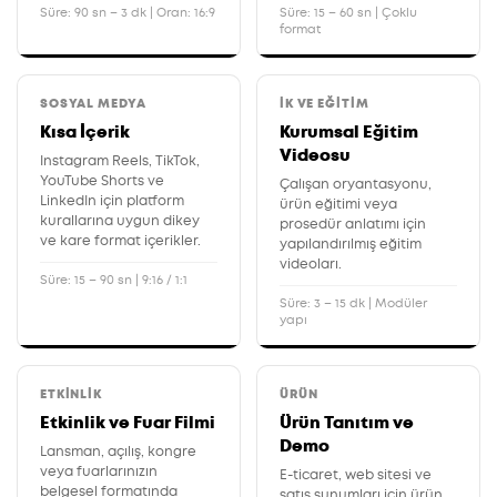
Süre: 90 sn – 3 dk | Oran: 16:9
Süre: 15 – 60 sn | Çoklu
format
SOSYAL MEDYA
İK VE EĞITIM
Kısa İçerik
Kurumsal Eğitim
Videosu
Instagram Reels, TikTok,
YouTube Shorts ve
Çalışan oryantasyonu,
LinkedIn için platform
ürün eğitimi veya
kurallarına uygun dikey
prosedür anlatımı için
ve kare format içerikler.
yapılandırılmış eğitim
videoları.
Süre: 15 – 90 sn | 9:16 / 1:1
Süre: 3 – 15 dk | Modüler
yapı
ETKINLIK
ÜRÜN
Etkinlik ve Fuar Filmi
Ürün Tanıtım ve
Demo
Lansman, açılış, kongre
veya fuarlarınızın
E-ticaret, web sitesi ve
belgesel formatında
satış sunumları için ürün