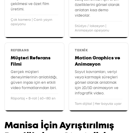
çekilmesi ve özet film
özelliklerini görsel olarak
üretimi.
anlatan kısa demo
videolar.
Çok kamera | Canlı yayın
opsiyonu
Stüdyo / lokasyon |
Animasyon opsiyonu
REFERANS
TEKNIK
Müşteri Referans
Motion Graphics ve
Filmi
Animasyon
Gerçek müşteri
Soyut kavramları, veriyi
deneyimlerinin anlatıldığı,
veya karmaşık süreçleri
güven inşası için en etkili
görsel olarak anlatmak
video formatlarından biri.
için 2D/3D animasyon ve
infografik video.
Röportaj + B-roll | 60–180 sn
Tam dijital | Her boyuta uyar
Manisa İçin Ayrıştırılmış