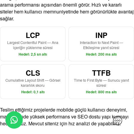
arama performansı açısından önemli görür. Hızlı ve kararlı
siteler hem kullanıcı memnuniyetinde hem görünürlükte avantaj
sağlar.
LCP
INP
Largest Contentful Paint — Ana
Interaction to Next Paint —
içeriğin yüklenme süresi
Etkileşime yanıt süresi
Hedef: 2,5 sn altı
Hedef: 200 ms altı
CLS
TTFB
Cumulative Layout Shift — Görsel
Time to First Byte — Sunucu yanıt
kararlılık skoru
süresi
Hedef: 0,1 altı
Hedef: 800 ms altı
Teslim ettiğimiz projelerde mobilde güçlü kullanıcı deneyimi,
masaüstünde yüksek performans ve SEO dostu yapı kurmayı
hedefliyoruz. Mevcut siteniz için hız analizi de yapabiliriz.