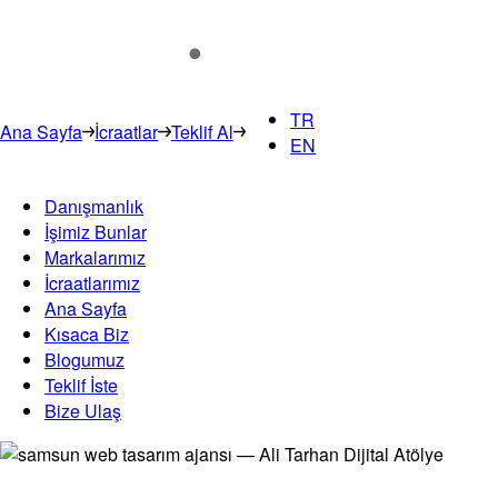
TR
Ana Sayfa
İcraatlar
Teklif Al
EN
Danışmanlık
İşimiz Bunlar
Markalarımız
İcraatlarımız
Ana Sayfa
Kısaca Biz
Blogumuz
Teklif İste
Bize Ulaş