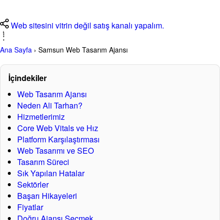
Web sitesini vitrin değil satış kanalı yapalım.
Ana Sayfa
›
Samsun Web Tasarım Ajansı
Samsun Web Tasarım Ajansı
İçindekiler
Web Tasarım Ajansı
Neden Ali Tarhan?
Hizmetlerimiz
Kurumsal web sitesi, landing page ve dönüşüm odaklı sayfa
Core Web Vitals ve Hız
yapıları geliştiriyoruz.
Platform Karşılaştırması
Samsun’da sağlık, eğitim ve ticaret markaları için hızlı
Web Tasarımı ve SEO
arayüz ve net kullanıcı yolculuğu kuran; hızlı yüklenen,
Tasarım Süreci
mobilde rahat kullanılan ve ziyaretçiyi doğru aksiyona
Sık Yapılan Hatalar
taşıyan web siteleri geliştiriyoruz.
Sektörler
Başarı Hikayeleri
Ali Tarhan Dijital Atölye — Samsun için SEO uyumlu modern
Fiyatlar
web tasarım hizmeti
Doğru Ajansı Seçmek