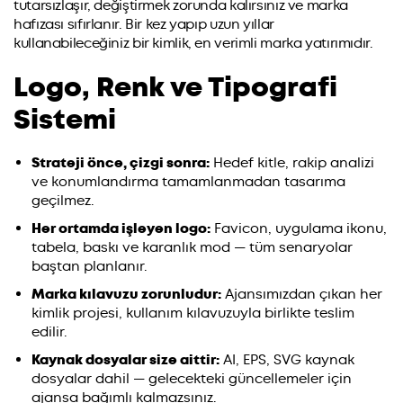
tutarsızlaşır, değiştirmek zorunda kalırsınız ve marka
hafızası sıfırlanır. Bir kez yapıp uzun yıllar
kullanabileceğiniz bir kimlik, en verimli marka yatırımıdır.
Logo, Renk ve Tipografi
Sistemi
Strateji önce, çizgi sonra:
Hedef kitle, rakip analizi
ve konumlandırma tamamlanmadan tasarıma
geçilmez.
Her ortamda işleyen logo:
Favicon, uygulama ikonu,
tabela, baskı ve karanlık mod — tüm senaryolar
baştan planlanır.
Marka kılavuzu zorunludur:
Ajansımızdan çıkan her
kimlik projesi, kullanım kılavuzuyla birlikte teslim
edilir.
Kaynak dosyalar size aittir:
AI, EPS, SVG kaynak
dosyalar dahil — gelecekteki güncellemeler için
ajansa bağımlı kalmazsınız.