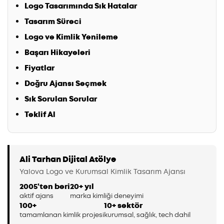
Logo Tasarımında Sık Hatalar
Tasarım Süreci
Logo ve Kimlik Yenileme
Başarı Hikayeleri
Fiyatlar
Doğru Ajansı Seçmek
Sık Sorulan Sorular
Teklif Al
Ali Tarhan Dijital Atölye
Yalova Logo ve Kurumsal Kimlik Tasarım Ajansı
2005'ten beri
20+ yıl
aktif ajans
marka kimliği deneyimi
100+
10+ sektör
tamamlanan kimlik projesi
kurumsal, sağlık, tech dahil