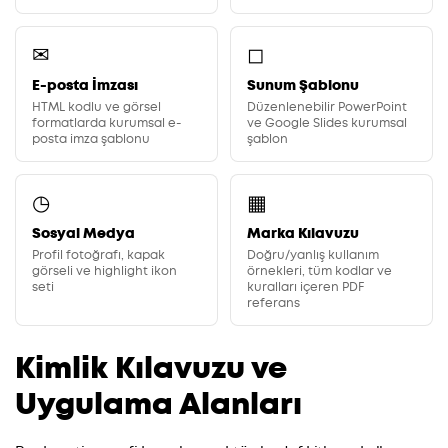
✉
◻
E-posta İmzası
Sunum Şablonu
HTML kodlu ve görsel
Düzenlenebilir PowerPoint
formatlarda kurumsal e-
ve Google Slides kurumsal
posta imza şablonu
şablon
◷
▦
Sosyal Medya
Marka Kılavuzu
Profil fotoğrafı, kapak
Doğru/yanlış kullanım
görseli ve highlight ikon
örnekleri, tüm kodlar ve
seti
kuralları içeren PDF
referans
Kimlik Kılavuzu ve
Uygulama Alanları