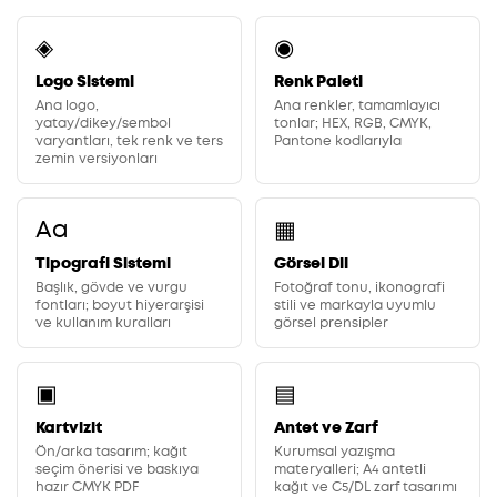
◈
◉
Logo Sistemi
Renk Paleti
Ana logo,
Ana renkler, tamamlayıcı
yatay/dikey/sembol
tonlar; HEX, RGB, CMYK,
varyantları, tek renk ve ters
Pantone kodlarıyla
zemin versiyonları
Aa
▦
Tipografi Sistemi
Görsel Dil
Başlık, gövde ve vurgu
Fotoğraf tonu, ikonografi
fontları; boyut hiyerarşisi
stili ve markayla uyumlu
ve kullanım kuralları
görsel prensipler
▣
▤
Kartvizit
Antet ve Zarf
Ön/arka tasarım; kağıt
Kurumsal yazışma
seçim önerisi ve baskıya
materyalleri; A4 antetli
hazır CMYK PDF
kağıt ve C5/DL zarf tasarımı