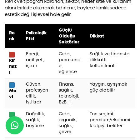
Renk ve tipografi kararları; sektör, hedef kitle ve kullanım
alanı birlikte okunarak belirlenir, böylece kimlik sadece
estetik değil işlevsel hale gelir.
Güçlü
Re
Psikolojik
Olduğu
Dikkat
nk
Etki
Sektörler
Enerji,
Gıda,
Sağlık ve finansta
aciliyet,
perakend
dikkatli
Kır
iştah
e,
kullanılmalı
mız
eğlence
ı
Güven,
Finans,
Yaygın; ayrışmak
profesyon
sağlık,
güç olabilir
Ma
ellik,
teknoloji,
vi
istikrar
B2B
Doğallık,
Gıda,
Ton seçimi
sağlık,
organik,
premium/ekonomi
Yeş
büyüme
sağlık,
k algıyı belirler
il
çevre