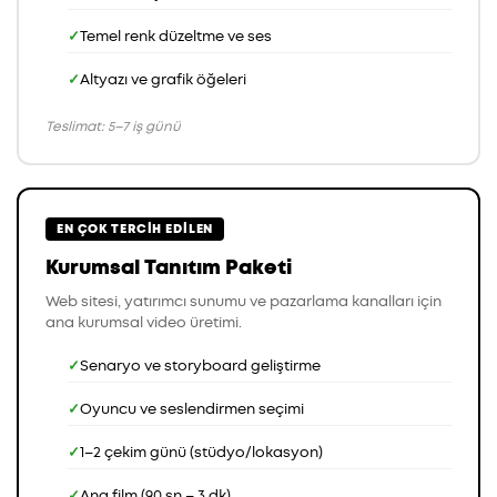
Temel renk düzeltme ve ses
Altyazı ve grafik öğeleri
Teslimat: 5–7 iş günü
EN ÇOK TERCIH EDILEN
Kurumsal Tanıtım Paketi
Web sitesi, yatırımcı sunumu ve pazarlama kanalları için
ana kurumsal video üretimi.
Senaryo ve storyboard geliştirme
Oyuncu ve seslendirmen seçimi
1–2 çekim günü (stüdyo/lokasyon)
Ana film (90 sn – 3 dk)