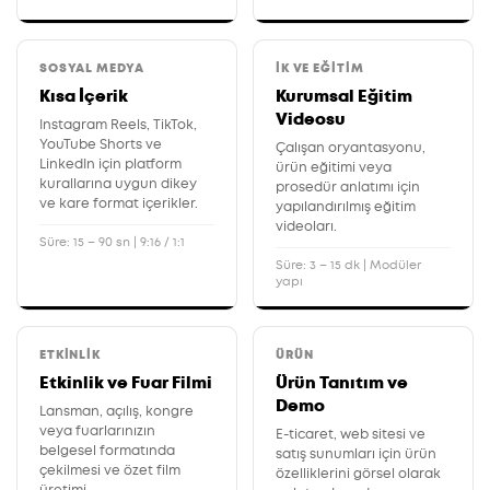
SOSYAL MEDYA
İK VE EĞITIM
Kısa İçerik
Kurumsal Eğitim
Videosu
Instagram Reels, TikTok,
YouTube Shorts ve
Çalışan oryantasyonu,
LinkedIn için platform
ürün eğitimi veya
kurallarına uygun dikey
prosedür anlatımı için
ve kare format içerikler.
yapılandırılmış eğitim
videoları.
Süre: 15 – 90 sn | 9:16 / 1:1
Süre: 3 – 15 dk | Modüler
yapı
ETKINLIK
ÜRÜN
Etkinlik ve Fuar Filmi
Ürün Tanıtım ve
Demo
Lansman, açılış, kongre
veya fuarlarınızın
E-ticaret, web sitesi ve
belgesel formatında
satış sunumları için ürün
çekilmesi ve özet film
özelliklerini görsel olarak
üretimi.