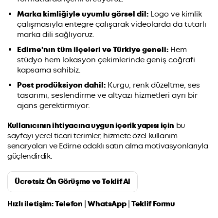
Marka kimliğiyle uyumlu görsel dil:
Logo ve kimlik
çalışmasıyla entegre çalışarak videolarda da tutarlı
marka dili sağlıyoruz.
Edirne'nın tüm ilçeleri ve Türkiye geneli:
Hem
stüdyo hem lokasyon çekimlerinde geniş coğrafi
kapsama sahibiz.
Post prodüksiyon dahil:
Kurgu, renk düzeltme, ses
tasarımı, seslendirme ve altyazı hizmetleri ayrı bir
ajans gerektirmiyor.
Kullanıcının ihtiyacına uygun içerik yapısı için
bu
sayfayı yerel ticari terimler, hizmete özel kullanım
senaryoları ve Edirne odaklı satın alma motivasyonlarıyla
güçlendirdik.
Ücretsiz Ön Görüşme ve Teklif Al
Hızlı iletişim:
Telefon
|
WhatsApp
|
Teklif Formu