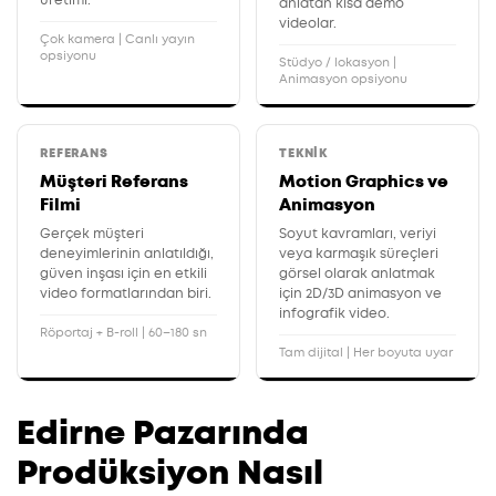
anlatan kısa demo
videolar.
Çok kamera | Canlı yayın
opsiyonu
Stüdyo / lokasyon |
Animasyon opsiyonu
REFERANS
TEKNIK
Müşteri Referans
Motion Graphics ve
Filmi
Animasyon
Gerçek müşteri
Soyut kavramları, veriyi
deneyimlerinin anlatıldığı,
veya karmaşık süreçleri
güven inşası için en etkili
görsel olarak anlatmak
video formatlarından biri.
için 2D/3D animasyon ve
infografik video.
Röportaj + B-roll | 60–180 sn
Tam dijital | Her boyuta uyar
Edirne Pazarında
Prodüksiyon Nasıl