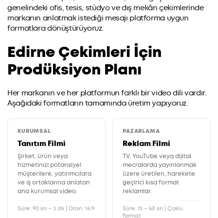
genelindeki ofis, tesis, stüdyo ve dış mekân çekimlerinde
markanın anlatmak istediği mesajı platforma uygun
formatlara dönüştürüyoruz.
Edirne Çekimleri İçin
Prodüksiyon Planı
Her markanın ve her platformun farklı bir video dili vardır.
Aşağıdaki formatların tamamında üretim yapıyoruz.
KURUMSAL
PAZARLAMA
Tanıtım Filmi
Reklam Filmi
Şirket, ürün veya
TV, YouTube veya dijital
hizmetinizi potansiyel
mecralarda yayınlanmak
müşterilere, yatırımcılara
üzere üretilen, harekete
ve iş ortaklarına anlatan
geçirici kısa format
ana kurumsal video.
reklamlar.
Süre: 90 sn – 3 dk | Oran: 16:9
Süre: 15 – 60 sn | Çoklu
format