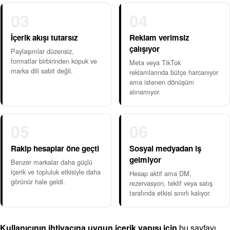
03
04
İçerik akışı tutarsız
Reklam verimsiz
çalışıyor
Paylaşımlar düzensiz,
formatlar birbirinden kopuk ve
Meta veya TikTok
marka dili sabit değil.
reklamlarında bütçe harcanıyor
ama istenen dönüşüm
alınamıyor.
05
06
Rakip hesaplar öne geçti
Sosyal medyadan iş
gelmiyor
Benzer markalar daha güçlü
içerik ve topluluk etkisiyle daha
Hesap aktif ama DM,
görünür hale geldi.
rezervasyon, teklif veya satış
tarafında etkisi sınırlı kalıyor.
Kullanıcının ihtiyacına uygun içerik yapısı için
bu sayfayı