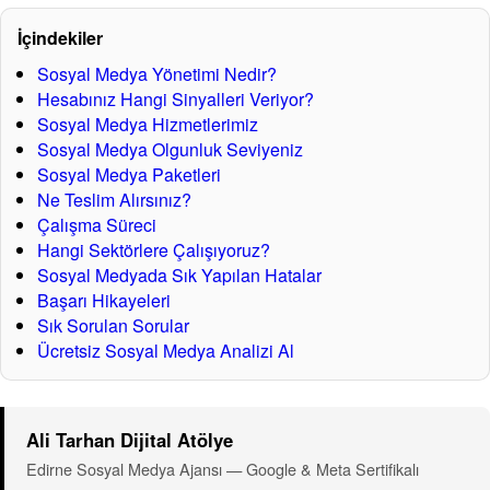
İçindekiler
Sosyal Medya Yönetimi Nedir?
Hesabınız Hangi Sinyalleri Veriyor?
İçerik planı, sosyal medya reklamı, tasarım, video ve topluluk
Sosyal Medya Hizmetlerimiz
iletişimini birlikte yönetiyoruz.
Sosyal Medya Olgunluk Seviyeniz
Edirne’da takipçi değil güven, etkileşim değil ticari ilgi
Sosyal Medya Paketleri
üreten sosyal medya sistemi kuruyoruz.
Ne Teslim Alırsınız?
Çalışma Süreci
Ali Tarhan Dijital Atölye — Edirne için içerik ve reklam uyumlu
Hangi Sektörlere Çalışıyoruz?
sosyal medya yönetimi
Sosyal Medyada Sık Yapılan Hatalar
Başarı Hikayeleri
Sık Sorulan Sorular
Ücretsiz Sosyal Medya Analizi Al
Ali Tarhan Dijital Atölye
Edirne Sosyal Medya Ajansı — Google & Meta Sertifikalı