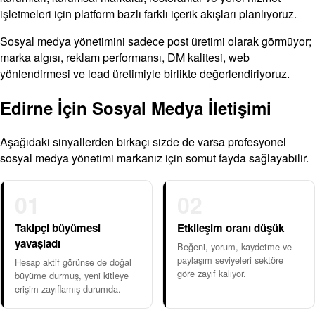
işletmeleri için platform bazlı farklı içerik akışları planlıyoruz.
Sosyal medya yönetimini sadece post üretimi olarak görmüyor;
marka algısı, reklam performansı, DM kalitesi, web
yönlendirmesi ve lead üretimiyle birlikte değerlendiriyoruz.
Edirne İçin Sosyal Medya İletişimi
Aşağıdaki sinyallerden birkaçı sizde de varsa profesyonel
sosyal medya yönetimi markanız için somut fayda sağlayabilir.
01
02
Takipçi büyümesi
Etkileşim oranı düşük
yavaşladı
Beğeni, yorum, kaydetme ve
paylaşım seviyeleri sektöre
Hesap aktif görünse de doğal
göre zayıf kalıyor.
büyüme durmuş, yeni kitleye
erişim zayıflamış durumda.