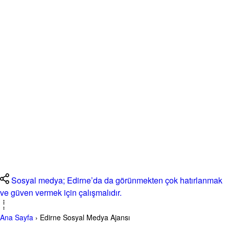
Sosyal medya; Edirne’da da görünmekten çok hatırlanmak
ve güven vermek için çalışmalıdır.
Ana Sayfa
›
Edirne Sosyal Medya Ajansı
Edirne Sosyal Medya Ajansı