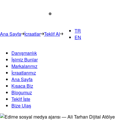
TR
Ana Sayfa
İcraatlar
Teklif Al
EN
Danışmanlık
İşimiz Bunlar
Markalarımız
İcraatlarımız
Ana Sayfa
Kısaca Biz
Blogumuz
Teklif İste
Bize Ulaş