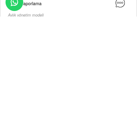
Aylık raporlama
Aylık yönetim modeli
EN ÇOK TERCIH EDILEN
Çok Platform Yönetimi + Reklam
Hem organik görünürlüğü hem dönüşüm odaklı reklam
performansını birlikte büyütmek isteyen markalar için.
2–3 platform yönetimi
Gelişmiş içerik planı
20+ içerik/ay
Reels / TikTok video üretimi
Meta veya TikTok reklam yönetimi
Topluluk yönetimi