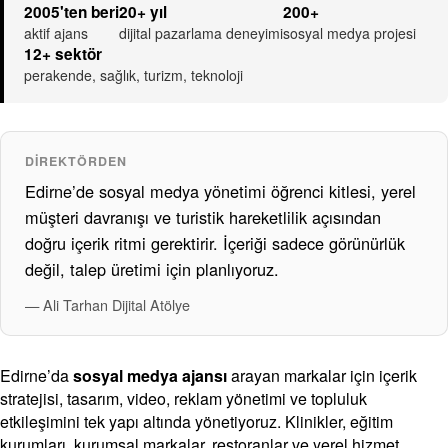
2005'ten beri
20+ yıl
200+
aktif ajans
dijital pazarlama deneyimi
sosyal medya projesi
12+ sektör
perakende, sağlık, turizm, teknoloji
DIREKTÖRDEN
Edirne’de sosyal medya yönetimi öğrenci kitlesi, yerel
müşteri davranışı ve turistik hareketlilik açısından
doğru içerik ritmi gerektirir. İçeriği sadece görünürlük
değil, talep üretimi için planlıyoruz.
— Ali Tarhan Dijital Atölye
Edirne’da
sosyal medya ajansı
arayan markalar için içerik
stratejisi, tasarım, video, reklam yönetimi ve topluluk
etkileşimini tek yapı altında yönetiyoruz. Klinikler, eğitim
kurumları, kurumsal markalar, restoranlar ve yerel hizmet