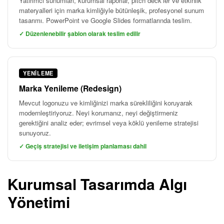
Yatırımcı sunumları, kurumsal raporlar, pitch deck'ler ve etkinlik
materyalleri için marka kimliğiyle bütünleşik, profesyonel sunum
tasarımı. PowerPoint ve Google Slides formatlarında teslim.
✓ Düzenlenebilir şablon olarak teslim edilir
YENILEME
Marka Yenileme (Redesign)
Mevcut logonuzu ve kimliğinizi marka sürekliliğini koruyarak
modernleştiriyoruz. Neyi korumanız, neyi değiştirmeniz
gerektiğini analiz eder; evrimsel veya köklü yenileme stratejisi
sunuyoruz.
✓ Geçiş stratejisi ve iletişim planlaması dahil
Kurumsal Tasarımda Algı
Yönetimi