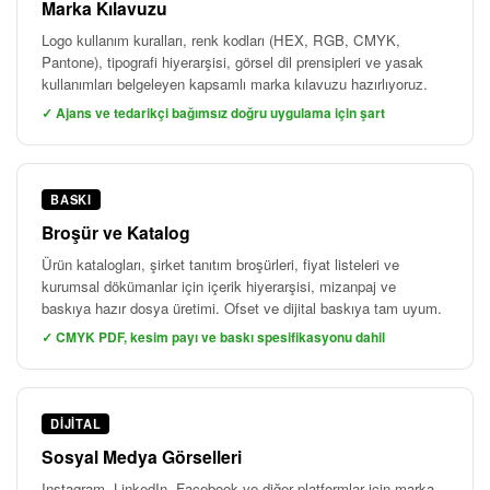
Marka Kılavuzu
Logo kullanım kuralları, renk kodları (HEX, RGB, CMYK,
Pantone), tipografi hiyerarşisi, görsel dil prensipleri ve yasak
kullanımları belgeleyen kapsamlı marka kılavuzu hazırlıyoruz.
✓ Ajans ve tedarikçi bağımsız doğru uygulama için şart
BASKI
Broşür ve Katalog
Ürün katalogları, şirket tanıtım broşürleri, fiyat listeleri ve
kurumsal dökümanlar için içerik hiyerarşisi, mizanpaj ve
baskıya hazır dosya üretimi. Ofset ve dijital baskıya tam uyum.
✓ CMYK PDF, kesim payı ve baskı spesifikasyonu dahil
DIJITAL
Sosyal Medya Görselleri
Instagram, LinkedIn, Facebook ve diğer platformlar için marka