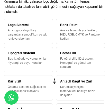
Kurumsal kimlik, yalnızca logo değil; markanın tüm temas
noktalarında tutarlı ve tanınabilir görünmesini sağlayan kapsamlı bir
sistemdir.
Logo Sistemi
Renk Paleti
Ana logo, yatay/dikey
Ana ve tamamlayıcı renkler;
varyantlar, sembol/ikon ve tek
HEX, RGB, CMYK ve Pantone
renk versiyonları
kodları
Tipografi Sistemi
Görsel Dil
Başlık, gövde ve vurgu fontları;
Fotoğraf stili, illüstrasyon,
hiyerarşi ve boyut kuralları
ikonografi ve görsel ton
kuralları
Kartvizit
Antetli Kağıt ve Zarf
Ön/arka tasarım, kağıt seçimi
Kurumsal yazışma
ve baskı spesifikasyonu
materyalleri, baskıya hazır
dosyalar