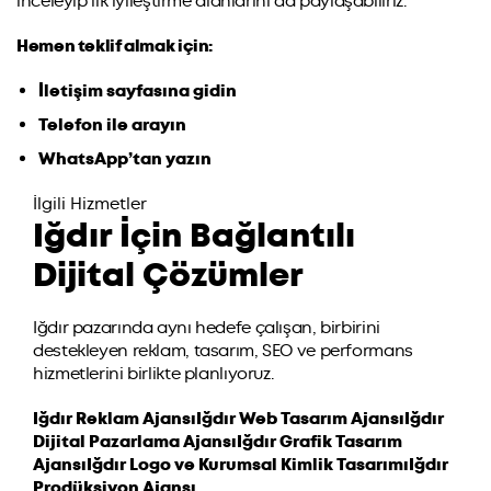
inceleyip ilk iyileştirme alanlarını da paylaşabiliriz.
Hemen teklif almak için:
İletişim sayfasına gidin
Telefon ile arayın
WhatsApp’tan yazın
İlgili Hizmetler
Iğdır İçin Bağlantılı
Dijital Çözümler
Iğdır pazarında aynı hedefe çalışan, birbirini
destekleyen reklam, tasarım, SEO ve performans
hizmetlerini birlikte planlıyoruz.
Iğdır Reklam Ajansı
Iğdır Web Tasarım Ajansı
Iğdır
Dijital Pazarlama Ajansı
Iğdır Grafik Tasarım
Ajansı
Iğdır Logo ve Kurumsal Kimlik Tasarımı
Iğdır
Prodüksiyon Ajansı