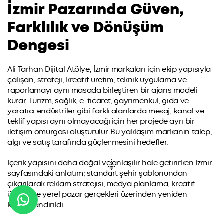
İzmir Pazarında Güven,
Farklılık ve Dönüşüm
Dengesi
Ali Tarhan Dijital Atölye, İzmir markaları için ekip yapısıyla
çalışan; strateji, kreatif üretim, teknik uygulama ve
raporlamayı aynı masada birleştiren bir ajans modeli
kurar. Turizm, sağlık, e-ticaret, gayrimenkul, gıda ve
yaratıcı endüstriler gibi farklı alanlarda mesaj, kanal ve
teklif yapısı aynı olmayacağı için her projede ayrı bir
iletişim omurgası oluşturulur. Bu yaklaşım markanın talep,
algı ve satış tarafında güçlenmesini hedefler.
İçerik yapısını daha doğal ve anlaşılır hale getirirken İzmir
sayfasındaki anlatım; standart şehir şablonundan
çıkarılarak reklam stratejisi, medya planlama, kreatif
üretim ve yerel pazar gerçekleri üzerinden yeniden
konumlandırıldı.