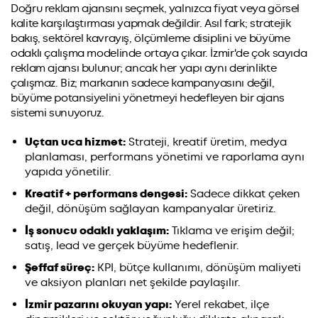
Doğru reklam ajansını seçmek, yalnızca fiyat veya görsel
kalite karşılaştırması yapmak değildir. Asıl fark; stratejik
bakış, sektörel kavrayış, ölçümleme disiplini ve büyüme
odaklı çalışma modelinde ortaya çıkar. İzmir'de çok sayıda
reklam ajansı bulunur; ancak her yapı aynı derinlikte
çalışmaz. Biz; markanın sadece kampanyasını değil,
büyüme potansiyelini yönetmeyi hedefleyen bir ajans
sistemi sunuyoruz.
Uçtan uca hizmet:
Strateji, kreatif üretim, medya
planlaması, performans yönetimi ve raporlama aynı
yapıda yönetilir.
Kreatif + performans dengesi:
Sadece dikkat çeken
değil, dönüşüm sağlayan kampanyalar üretiriz.
İş sonucu odaklı yaklaşım:
Tıklama ve erişim değil;
satış, lead ve gerçek büyüme hedeflenir.
Şeffaf süreç:
KPI, bütçe kullanımı, dönüşüm maliyeti
ve aksiyon planları net şekilde paylaşılır.
İzmir pazarını okuyan yapı:
Yerel rekabet, ilçe