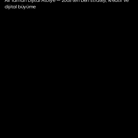
Ali Tarhan Dijital Atölye — 2005’ten beri strateji, kreatif ve
dijital büyüme