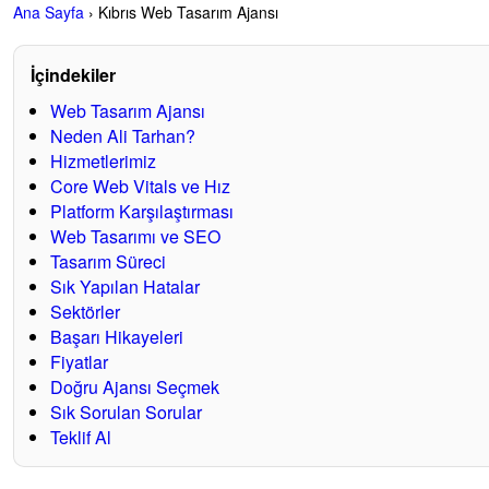
Ana Sayfa
›
Kıbrıs Web Tasarım Ajansı
Kıbrıs’ta web tasarım ajansı arayan otel, emlak, eğitim, sağlık ve
Ali Tarhan Dijital Atölye — Web tasarım, SEO altyapısı ve dönü
İçindekiler
Web Tasarım Ajansı
Neden Ali Tarhan?
Hizmetlerimiz
Core Web Vitals ve Hız
Platform Karşılaştırması
Web Tasarımı ve SEO
Tasarım Süreci
Sık Yapılan Hatalar
Sektörler
Başarı Hikayeleri
Fiyatlar
Doğru Ajansı Seçmek
Sık Sorulan Sorular
Teklif Al