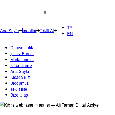
TR
Ana Sayfa
İcraatlar
Teklif Al
EN
Danışmanlık
İşimiz Bunlar
Markalarımız
İcraatlarımız
Ana Sayfa
Kısaca Biz
Blogumuz
Teklif İste
Bize Ulaş