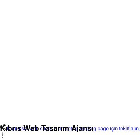
Kıbrıs Web Tasarım Ajansı
Kurumsal web sitesi, e-ticaret ve landing page için teklif alın.