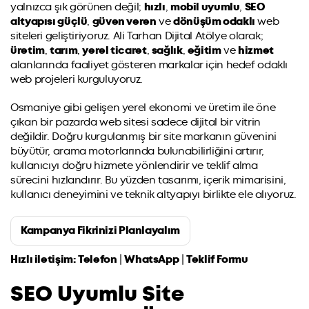
yalnızca şık görünen değil;
hızlı
,
mobil uyumlu
,
SEO
altyapısı güçlü
,
güven veren
ve
dönüşüm odaklı
web
siteleri geliştiriyoruz. Ali Tarhan Dijital Atölye olarak;
üretim
,
tarım
,
yerel ticaret
,
sağlık
,
eğitim
ve
hizmet
alanlarında faaliyet gösteren markalar için hedef odaklı
web projeleri kurguluyoruz.
Osmaniye gibi gelişen yerel ekonomi ve üretim ile öne
çıkan bir pazarda web sitesi sadece dijital bir vitrin
değildir. Doğru kurgulanmış bir site markanın güvenini
büyütür, arama motorlarında bulunabilirliğini artırır,
kullanıcıyı doğru hizmete yönlendirir ve teklif alma
sürecini hızlandırır. Bu yüzden tasarımı, içerik mimarisini,
kullanıcı deneyimini ve teknik altyapıyı birlikte ele alıyoruz.
Kampanya Fikrinizi Planlayalım
Hızlı iletişim:
Telefon
|
WhatsApp
|
Teklif Formu
SEO Uyumlu Site