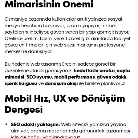
Mimarisinin Önemi
Osmaniye pazarında kullanıcılar artık yalnızca sosyal
medya hesabına bakmıyor; arama yapıyor, hizmet
sayfalarını inceliyor, güven veren bir yapı görmek istiyor.
Özellikle üretim, tarım, yerel ticaret gibi alanlarda faaliyet
gösteren firmalar için web sitesi markanın profesyonel
merkezine dönüşüyor.
Bu nedenle web tasarım sürecini sadece görsel bir
düzenleme olarak görmüyoruz.
hedef kitle analizi
,
sayfa
mimarisi
,
SEO uyumu
,
mobil performans
,
güven odaklı
içerik kurgusu
ve
dönüşüm akışı
ile birlikte planlıyoruz.
Mobil Hız, UX ve Dönüşüm
Dengesi
SEO odaklı yaklaşım:
Web sitenizi yalnızca yayına
almıyor, arama motorlarında görünürlük kazanması
için de doğru yapılandırıyoruz.