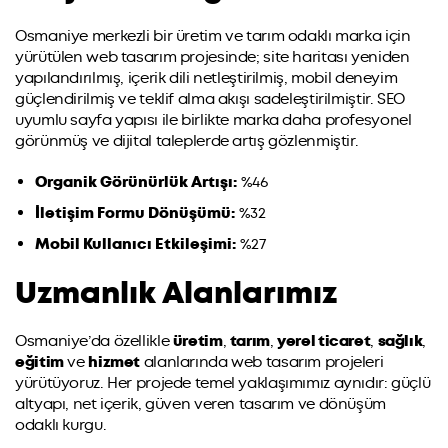
Osmaniye merkezli bir üretim ve tarım odaklı marka için
yürütülen web tasarım projesinde; site haritası yeniden
yapılandırılmış, içerik dili netleştirilmiş, mobil deneyim
güçlendirilmiş ve teklif alma akışı sadeleştirilmiştir. SEO
uyumlu sayfa yapısı ile birlikte marka daha profesyonel
görünmüş ve dijital taleplerde artış gözlenmiştir.
Organik Görünürlük Artışı:
%46
İletişim Formu Dönüşümü:
%32
Mobil Kullanıcı Etkileşimi:
%27
Uzmanlık Alanlarımız
Osmaniye’da özellikle
üretim
,
tarım
,
yerel ticaret
,
sağlık
,
eğitim
ve
hizmet
alanlarında web tasarım projeleri
yürütüyoruz. Her projede temel yaklaşımımız aynıdır: güçlü
altyapı, net içerik, güven veren tasarım ve dönüşüm
odaklı kurgu.