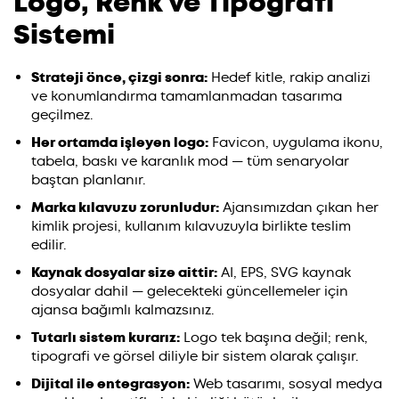
Logo, Renk ve Tipografi
Sistemi
Strateji önce, çizgi sonra:
Hedef kitle, rakip analizi
ve konumlandırma tamamlanmadan tasarıma
geçilmez.
Her ortamda işleyen logo:
Favicon, uygulama ikonu,
tabela, baskı ve karanlık mod — tüm senaryolar
baştan planlanır.
Marka kılavuzu zorunludur:
Ajansımızdan çıkan her
kimlik projesi, kullanım kılavuzuyla birlikte teslim
edilir.
Kaynak dosyalar size aittir:
AI, EPS, SVG kaynak
dosyalar dahil — gelecekteki güncellemeler için
ajansa bağımlı kalmazsınız.
Tutarlı sistem kurarız:
Logo tek başına değil; renk,
tipografi ve görsel diliyle bir sistem olarak çalışır.
Dijital ile entegrasyon:
Web tasarımı, sosyal medya