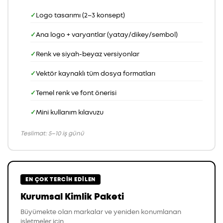
Logo tasarımı (2–3 konsept)
Ana logo + varyantlar (yatay/dikey/sembol)
Renk ve siyah-beyaz versiyonlar
Vektör kaynaklı tüm dosya formatları
Temel renk ve font önerisi
Mini kullanım kılavuzu
Teslimat: 5–10 iş günü
EN ÇOK TERCIH EDILEN
Kurumsal Kimlik Paketi
Büyümekte olan markalar ve yeniden konumlanan
işletmeler için.