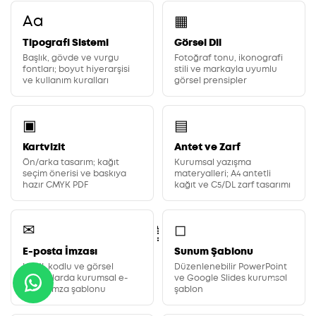
Aa
▦
Tipografi Sistemi
Görsel Dil
Başlık, gövde ve vurgu
Fotoğraf tonu, ikonografi
fontları; boyut hiyerarşisi
stili ve markayla uyumlu
ve kullanım kuralları
görsel prensipler
▣
▤
Kartvizit
Antet ve Zarf
Ön/arka tasarım; kağıt
Kurumsal yazışma
seçim önerisi ve baskıya
materyalleri; A4 antetli
hazır CMYK PDF
kağıt ve C5/DL zarf tasarımı
✉
◻
E-posta İmzası
Sunum Şablonu
HTML kodlu ve görsel
Düzenlenebilir PowerPoint
formatlarda kurumsal e-
ve Google Slides kurumsal
posta imza şablonu
şablon