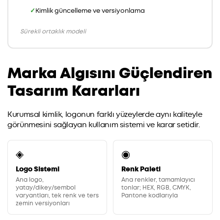
Kimlik güncelleme ve versiyonlama
Sürekli ortaklık modeli
Marka Algısını Güçlendiren
Tasarım Kararları
Kurumsal kimlik, logonun farklı yüzeylerde aynı kaliteyle
görünmesini sağlayan kullanım sistemi ve karar setidir.
◈
◉
Logo Sistemi
Renk Paleti
Ana logo,
Ana renkler, tamamlayıcı
yatay/dikey/sembol
tonlar; HEX, RGB, CMYK,
varyantları, tek renk ve ters
Pantone kodlarıyla
zemin versiyonları