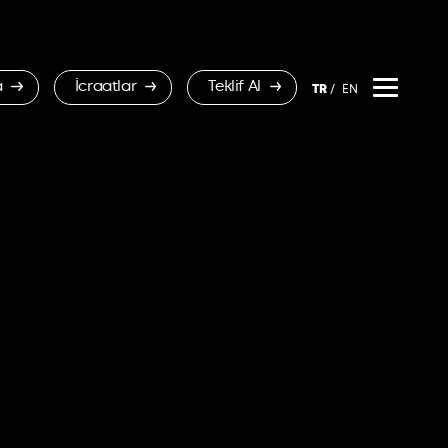
a
İcraatlar
Teklif Al
TR
EN