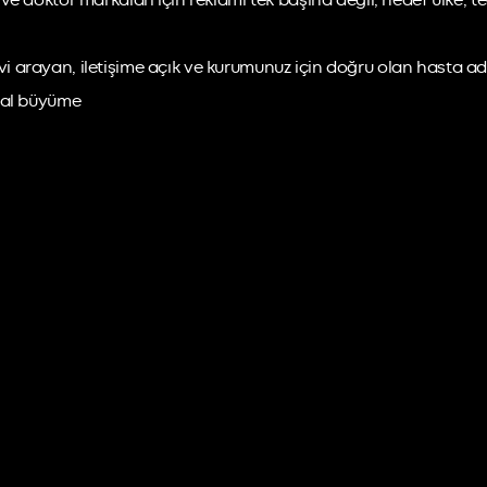
e doktor markaları için reklamı tek başına değil; hedef ülke, te
 arayan, iletişime açık ve kurumunuz için doğru olan hasta ad
jital büyüme