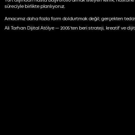
Yurt dışından hasta başvurusu almak isteyen klinik, hastane v
süreciyle birlikte planlıyoruz.
Amacımız daha fazla form doldurtmak değil; gerçekten tedavi
Ali Tarhan Dijital Atölye — 2005’ten beri strateji, kreatif ve di