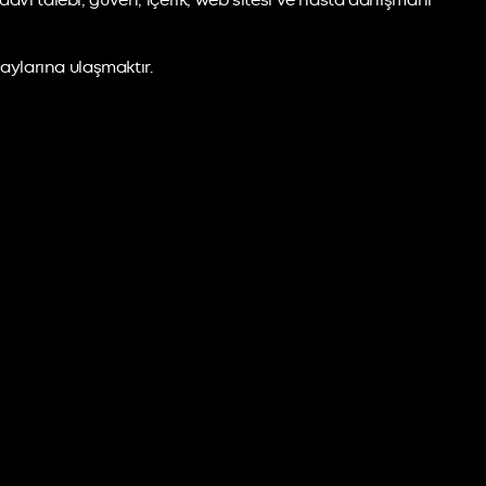
davi talebi, güven, içerik, web sitesi ve hasta danışmanı
aylarına ulaşmaktır.