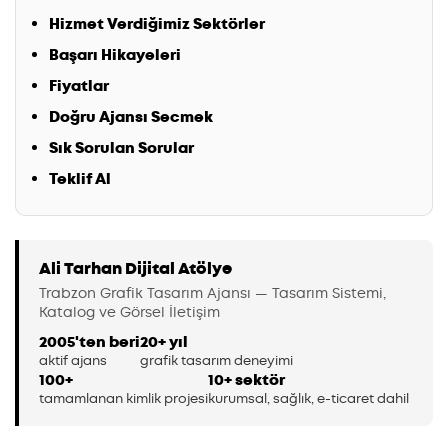
Hizmet Verdiğimiz Sektörler
Başarı Hikayeleri
Fiyatlar
Doğru Ajansı Secmek
Sık Sorulan Sorular
Teklif Al
Ali Tarhan Dijital Atölye
Trabzon Grafik Tasarım Ajansı — Tasarım Sistemi,
Katalog ve Görsel İletişim
2005'ten beri
20+ yıl
aktif ajans
grafik tasarım deneyimi
100+
10+ sektör
tamamlanan kimlik projesi
kurumsal, sağlık, e-ticaret dahil