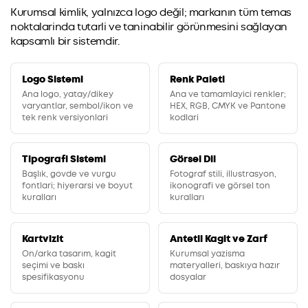
Kurumsal kimlik, yalnızca logo değil; markanın tüm temas
noktalarinda tutarli ve taninabilir görünmesini sağlayan
kapsamlı bir sistemdir.
Logo Sistemi
Renk Paleti
Ana logo, yatay/dikey
Ana ve tamamlayici renkler;
varyantlar, sembol/ikon ve
HEX, RGB, CMYK ve Pantone
tek renk versiyonlari
kodlari
Tipografi Sistemi
Görsel Dil
Başlık, govde ve vurgu
Fotograf stili, illustrasyon,
fontlari; hiyerarsi ve boyut
ikonografi ve görsel ton
kuralları
kuralları
Kartvizit
Antetli Kagit ve Zarf
On/arka tasarım, kagit
Kurumsal yazisma
seçimi ve baskı
materyalleri, baskıya hazır
spesifikasyonu
dosyalar