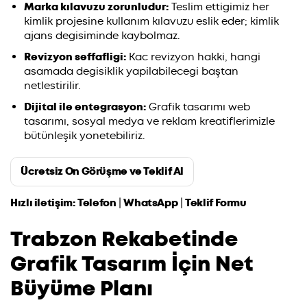
Marka kılavuzu zorunludur:
Teslim ettigimiz her
kimlik projesine kullanım kılavuzu eslik eder; kimlik
ajans degisiminde kaybolmaz.
Revizyon seffafligi:
Kac revizyon hakki, hangi
asamada degisiklik yapilabilecegi baştan
netlestirilir.
Dijital ile entegrasyon:
Grafik tasarımı web
tasarımı, sosyal medya ve reklam kreatiflerimizle
bütünleşik yonetebiliriz.
Ücretsiz On Görüşme ve Teklif Al
Hızlı iletişim:
Telefon
|
WhatsApp
|
Teklif Formu
Trabzon Rekabetinde
Grafik Tasarım İçin Net
Büyüme Planı