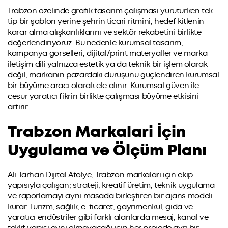
Trabzon özelinde grafik tasarım çalışması yürütürken tek
tip bir şablon yerine şehrin ticari ritmini, hedef kitlenin
karar alma alışkanlıklarını ve sektör rekabetini birlikte
değerlendiriyoruz. Bu nedenle kurumsal tasarım,
kampanya gorselleri, dijital/print materyaller ve marka
iletişim dili yalnızca estetik ya da teknik bir işlem olarak
değil, markanın pazardaki duruşunu güçlendiren kurumsal
bir büyüme aracı olarak ele alınır. Kurumsal güven ile
cesur yaratıcı fikrin birlikte çalışması büyüme etkisini
artırır.
Trabzon Markalari İçin
Uygulama ve Ölçüm Planı
Ali Tarhan Dijital Atölye, Trabzon markalari için ekip
yapısıyla çalışan; strateji, kreatif üretim, teknik uygulama
ve raporlamayı aynı masada birleştiren bir ajans modeli
kurar. Turizm, sağlık, e-ticaret, gayrimenkul, gıda ve
yaratıcı endüstriler gibi farklı alanlarda mesaj, kanal ve
teklif yapısı aynı olmayacağı için her projede ayrı bir