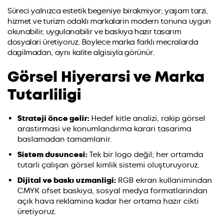
Süreci yalnızca estetik begeniye birakmiyor; yaşam tarzi,
hizmet ve turizm odaklı markalarin modern tonuna uygun
okunabilir, uygulanabilir ve baskıya hazır tasarım
dosyalari üretiyoruz. Boylece marka farklı mecralarda
dagilmadan, aynı kalite algisiyla görünür.
Görsel Hiyerarsi ve Marka
Tutarliligi
Strateji önce gelir:
Hedef kitle analizi, rakip görsel
arastirmasi ve konumlandırma karari tasarima
baslamadan tamamlanir.
Sistem dusuncesi:
Tek bir logo değil; her ortamda
tutarli çalışan görsel kimlik sistemi oluşturuyoruz.
Dijital ve baskı uzmanligi:
RGB ekran kullanimindan
CMYK ofset baskıya, sosyal medya formatlarindan
açık hava reklamina kadar her ortama hazır cikti
üretiyoruz.