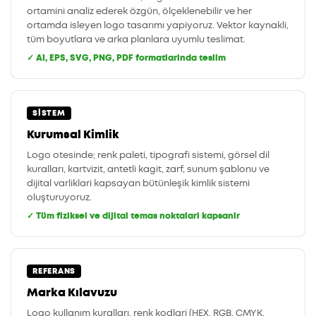
ortamini analiz ederek özgün, ölçeklenebilir ve her
ortamda isleyen logo tasarımı yapiyoruz. Vektor kaynakli,
tüm boyutlara ve arka planlara uyumlu teslimat.
✓ AI, EPS, SVG, PNG, PDF formatlarinda teslim
SISTEM
Kurumsal Kimlik
Logo otesinde; renk paleti, tipografi sistemi, görsel dil
kuralları, kartvizit, antetli kagit, zarf, sunum şablonu ve
dijital varliklari kapsayan bütünleşik kimlik sistemi
oluşturuyoruz.
✓ Tüm fiziksel ve dijital temas noktalari kapsanir
REFERANS
Marka Kılavuzu
Logo kullanım kuralları, renk kodlari (HEX, RGB, CMYK,