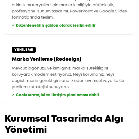
etkinlik materyalleri için marka kimliğiyle bütünleşik,
profesyonel sunum tasarımı. PowerPoint ve Google Slides
formatlarinda teslim.
✓ Duzenlenebilir şablon olarak teslim edilir
YENILEME
Marka Yenileme (Redesign)
Mevcut logonuzu ve kimliginizi marka surekliligini
koruyarak modernlestiriyoruz. Neyi korumaniz, neyi
degistirmeniz gerektigini analiz eder; evrimsel veya koklu
yenileme stratejisi sunuyoruz.
✓ Gecis stratejisi ve iletişim planlaması dahil
Kurumsal Tasarimda Algı
Yönetimi