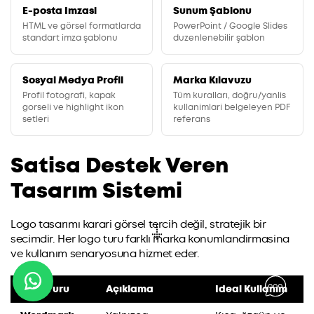
E-posta Imzasi
Sunum Şablonu
HTML ve görsel formatlarda
PowerPoint / Google Slides
standart imza şablonu
duzenlenebilir şablon
Sosyal Medya Profil
Marka Kılavuzu
Profil fotografi, kapak
Tüm kuralları, doğru/yanlis
gorseli ve highlight ikon
kullanimlari belgeleyen PDF
setleri
referans
Satisa Destek Veren
Tasarım Sistemi
Logo tasarımı karari görsel tercih değil, stratejik bir
secimdir. Her logo turu farklı marka konumlandirmasina
ve kullanım senaryosuna hizmet eder.
Logo Turu
Açıklama
Ideal Kullanım