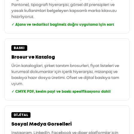
Pantone), tipografi hiyerarşisi, görsel dil prensipleri ve
yasak kullanimlari belgeleyen kapsamlı marka kılavuzu
hazırlıyoruz.
✓ Ajans ve tedarikci bagimsiz doğru uygulama için sart
BASKI
Brosur ve Katalog
Ürün kataloglari, şirket tanıtım brosurleri, fiyat listeleri ve
kurumsal dokumanlar için içerik hiyerarşisi, mizanpaj ve
baskıya hazır dosya üretimi. Ofset ve dijital baskıya tam
uyum.
✓ CMYK PDF, kesim payi ve baskı spesifikasyonu dahil
DIJITAL
Sosyal Medya Gorselleri
Instagram, LinkedIn, Facebook ve diger platformlar için