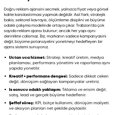
Doğru reklam ajansini secmek, yalnızca fiyat veya görsel
kalite karsilastirmasi yapmak değildir. Asil fark; stratejik
bakis, sektorel kavrayis, ölçümleme disiplini ve büyüme
odaklı çalışma modelinde ortaya çıkar. Trabzon'da çok
sayida reklam ajansı bulunur; ancak her yapı aynı
derinlikte calismaz. Biz; markanın sadece kampanyasini
değil, büyüme potansiyelini yonetmeyi hedefleyen bir
ajans sistemi sunuyoruz.
Uctan uca hizmet:
Strateji, kreatif üretim, medya
planlaması, performans yönetimi ve raporlama aynı
yapida yonetilir.
Kreatif + performans dengesi:
Sadece dikkat ceken
değil, dönüşüm sağlayan kampanyalar uretiriz.
Is sonucu odaklı yaklaşım:
Tıklama ve erisim değil;
satış, lead ve gerçek büyüme hedeflenir.
Şeffaf süreç:
KPI, bütçe kullanimi, dönüşüm maliyeti
ve aksiyon planlari net şekilde paylasilir.