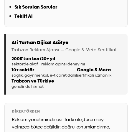
Sık Sorulan Sorular
Teklif Al
Ali Tarhan Dijital Atölye
Trabzon Reklam Ajansı — Google & Meta Sertifikali
2005'ten beri
20+ yıl
sektorde aktif
reklam ajansı deneyimi
10+ sektör
Google & Meta
sağlık, gayrimenkul, e-ticaret dahil
sertifikali uzmanlık
Trabzon ve Türkiye
genelinde hizmet
DIREKTÖRDEN
Reklam yonetiminde asil farki oluşturan sey
yalnızca bütçe değildir; doğru konumlandırma,