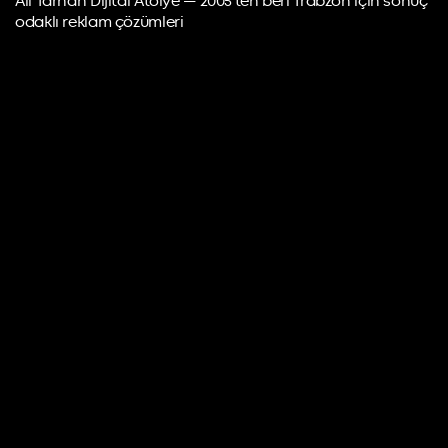
Ali Tarhan Dijital Atölye — 2005'ten beri Trabzon için sonuç
odaklı reklam çözümleri