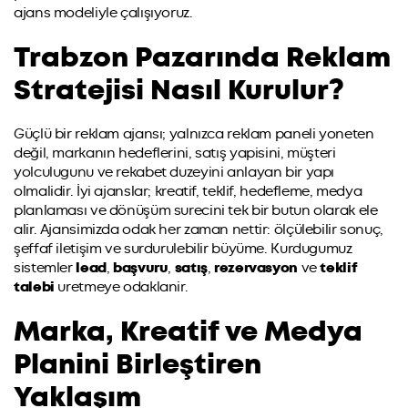
ajans modeliyle çalışıyoruz.
Trabzon Pazarında Reklam
Stratejisi Nasıl Kurulur?
Güçlü bir reklam ajansı; yalnızca reklam paneli yoneten
değil, markanın hedeflerini, satış yapisini, müşteri
yolculugunu ve rekabet duzeyini anlayan bir yapı
olmalidir. İyi ajanslar; kreatif, teklif, hedefleme, medya
planlaması ve dönüşüm surecini tek bir butun olarak ele
alir. Ajansimizda odak her zaman nettir: ölçülebilir sonuç,
şeffaf iletişim ve surdurulebilir büyüme. Kurdugumuz
sistemler
lead
,
başvuru
,
satış
,
rezervasyon
ve
teklif
talebi
uretmeye odaklanir.
Marka, Kreatif ve Medya
Planini Birleştiren
Yaklaşım