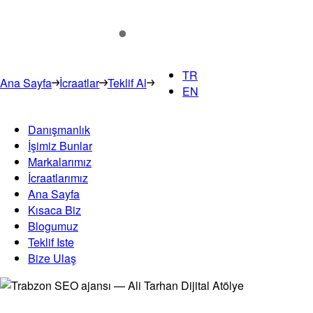
TR
Ana Sayfa
İcraatlar
Teklif Al
EN
Danışmanlık
İşimiz Bunlar
Markalarımız
İcraatlarımız
Ana Sayfa
Kısaca Biz
Blogumuz
Teklif Iste
Bize Ulaş