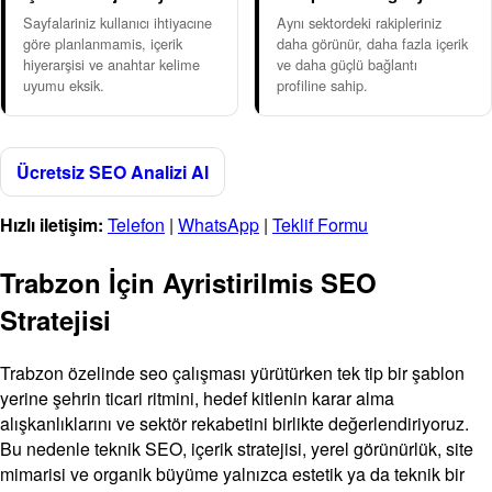
Sayfalariniz kullanıcı ihtiyacıne
Aynı sektordeki rakipleriniz
göre planlanmamis, içerik
daha görünür, daha fazla içerik
hiyerarşisi ve anahtar kelime
ve daha güçlü bağlantı
uyumu eksik.
profiline sahip.
Ücretsiz SEO Analizi Al
Hızlı iletişim:
Telefon
|
WhatsApp
|
Teklif Formu
Trabzon İçin Ayristirilmis SEO
Stratejisi
Trabzon özelinde seo çalışması yürütürken tek tip bir şablon
yerine şehrin ticari ritmini, hedef kitlenin karar alma
alışkanlıklarını ve sektör rekabetini birlikte değerlendiriyoruz.
Bu nedenle teknik SEO, içerik stratejisi, yerel görünürlük, site
mimarisi ve organik büyüme yalnızca estetik ya da teknik bir