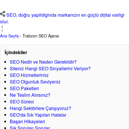
SEO, doğru yapildiginda markanızın en güçlü dijital varligi
olur.
Ana Sayfa
›
Trabzon SEO Ajansı
Trabzon SEO Ajansı
İçindekiler
SEO Nedir ve Neden Gereklidir?
Siteniz Hangi SEO Sinyallerini Veriyor?
Teknik SEO, içerik stratejisi, backlink ve yerel SEO.
SEO Hizmetlerimiz
Reklama bagimli değil, Google’da kalıcı gorunurlukle
SEO Olgunluk Seviyeniz
buyuyen işletmeler için SEO sistemleri kuruyoruz.
SEO Paketleri
Ne Teslim Alırsınız?
Ali Tarhan Dijital Atölye — 2005'ten beri Trabzon ve Türkiye
SEO Süreci
genelinde SEO stratejileri
Hangi Sektörlere Çalışıyoruz?
SEO'da Sık Yapılan Hatalar
Başarı Hikayeleri
Sık Sorulan Sorular