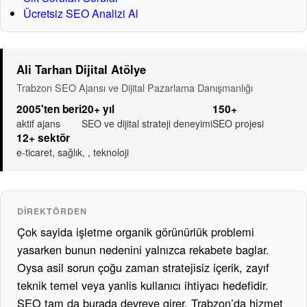
Ücretsiz SEO Analizi Al
Ali Tarhan Dijital Atölye
Trabzon SEO Ajansı ve Dijital Pazarlama Danışmanlığı
2005'ten beri
20+ yıl
150+
aktif ajans
SEO ve dijital strateji deneyimi
SEO projesi
12+ sektör
e-ticaret, sağlık, , teknoloji
DIREKTÖRDEN
Çok sayida işletme organik görünürlük problemi
yasarken bunun nedenini yalnızca rekabete baglar.
Oysa asil sorun çoğu zaman stratejisiz içerik, zayıf
teknik temel veya yanlis kullanıcı ihtiyacı hedefidir.
SEO tam da burada devreye girer. Trabzon’da hizmet