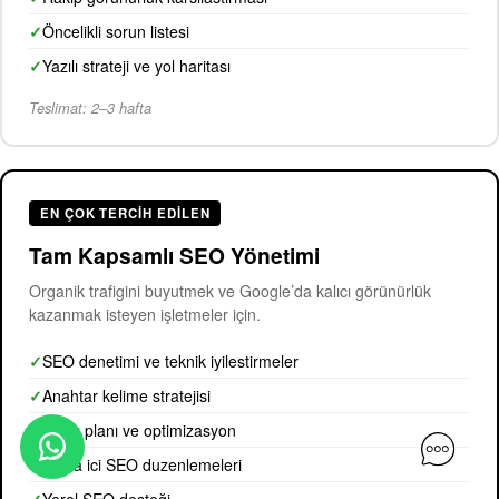
Öncelikli sorun listesi
Yazılı strateji ve yol haritası
Teslimat: 2–3 hafta
EN ÇOK TERCIH EDILEN
Tam Kapsamlı SEO Yönetimi
Organik trafigini buyutmek ve Google’da kalıcı görünürlük
kazanmak isteyen işletmeler için.
SEO denetimi ve teknik iyilestirmeler
Anahtar kelime stratejisi
İçerik planı ve optimizasyon
Sayfa ici SEO duzenlemeleri
Yerel SEO desteği