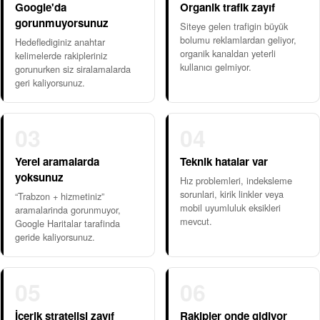
Google'da
Organik trafik zayıf
gorunmuyorsunuz
Siteye gelen trafigin büyük
bolumu reklamlardan geliyor,
Hedeflediginiz anahtar
organik kanaldan yeterli
kelimelerde rakipleriniz
kullanıcı gelmiyor.
gorunurken siz siralamalarda
geri kaliyorsunuz.
03
04
Yerel aramalarda
Teknik hatalar var
yoksunuz
Hız problemleri, indeksleme
sorunlari, kirik linkler veya
“Trabzon + hizmetiniz”
mobil uyumluluk eksikleri
aramalarinda gorunmuyor,
mevcut.
Google Haritalar tarafinda
geride kaliyorsunuz.
05
06
İçerik stratejisi zayıf
Rakipler onde gidiyor